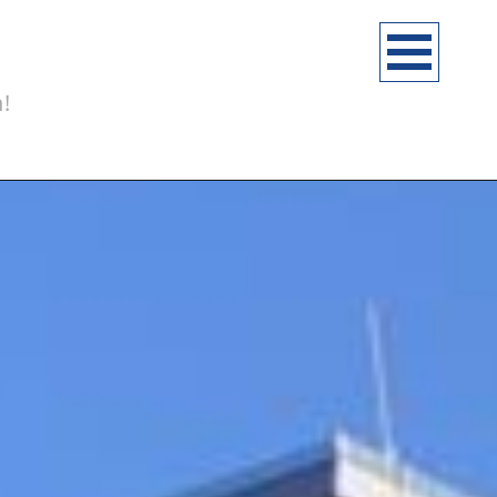
h!
Aktuelles
Kundendie
/
Service
Leistunge
Sanitärtec
Heiztechni
Klima-
und